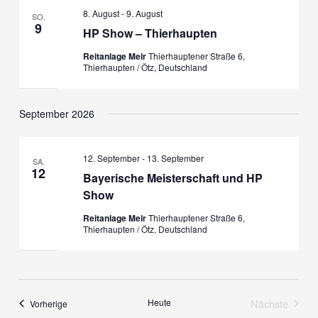
Navigation
8. August
-
9. August
SO.
9
HP Show – Thierhaupten
Reitanlage Meir
Thierhauptener Straße 6,
Thierhaupten / Ötz, Deutschland
September 2026
12. September
-
13. September
SA.
12
Bayerische Meisterschaft und HP
Show
Reitanlage Meir
Thierhauptener Straße 6,
Thierhaupten / Ötz, Deutschland
Heute
Nächste
Veranstaltungen
Vorherige
Veranstalt